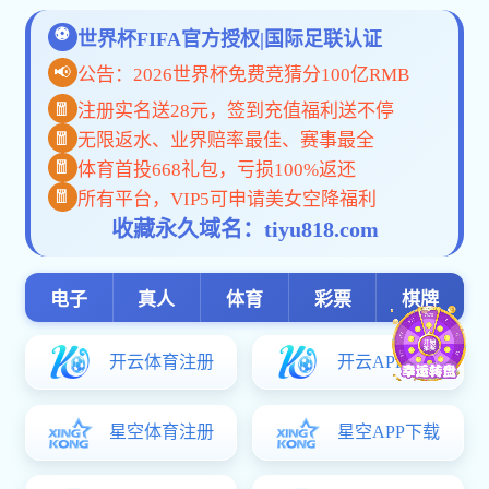
高压双环网
央视聚焦∣远东通讯：撑起 AI 算力大动脉