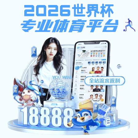
赛博体育,五星体育赛车
首页
关于我们