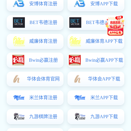
查看更多
查看更多
关于我们
新闻中心
产业领域
人
集团介绍
公司新闻
智能缆网/电能
人才
董事局主席简介
媒体报道
智能电池储能/算
人才
力AI
大事记
展会新闻
智慧机场
工作